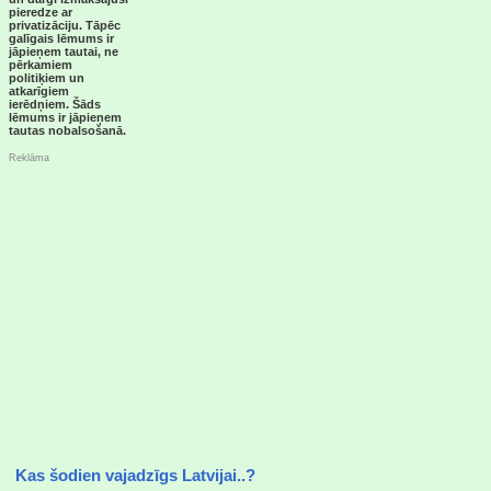
pieredze ar
privatizāciju. Tāpēc
galīgais lēmums ir
jāpieņem tautai, ne
pērkamiem
politiķiem un
atkarīgiem
ierēdņiem. Šāds
lēmums ir jāpieņem
tautas nobalsošanā.
Reklāma
Kas šodien vajadzīgs Latvijai..?