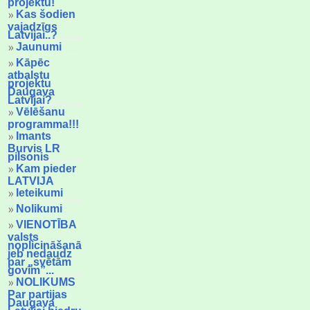
projektu!
Kas šodien
vajadzīgs
Latvijai..?
Jaunumi
Kāpēc
atbalstu
projektu
Daugava
Latvijai?
Vēlēšanu
programma!!!
Imants
Burvis LR
pilsonis
Kam pieder
LATVIJA
Ieteikumi
Nolikumi
VIENOTĪBA
valsts
noplicināšanā
jeb nedaudz
par „svētām
govīm”...
NOLIKUMS
Par partijas
Daugava
Latvijai biedru