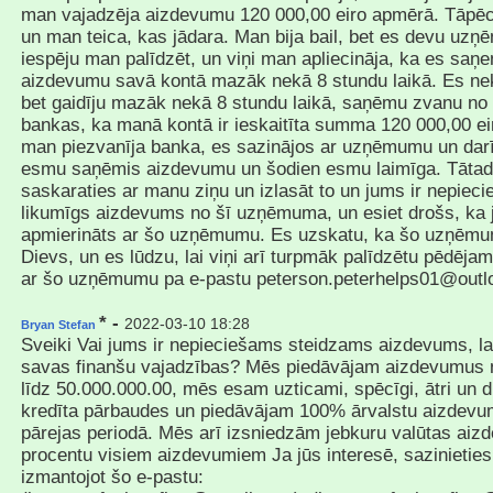
man vajadzēja aizdevumu 120 000,00 eiro apmērā. Tāpēc
un man teica, kas jādara. Man bija bail, bet es devu u
iespēju man palīdzēt, un viņi man apliecināja, ka es sa
aizdevumu savā kontā mazāk nekā 8 stundu laikā. Es nek
bet gaidīju mazāk nekā 8 stundu laikā, saņēmu zvanu no
bankas, ka manā kontā ir ieskaitīta summa 120 000,00 ei
man piezvanīja banka, es sazinājos ar uzņēmumu un darī
esmu saņēmis aizdevumu un šodien esmu laimīga. Tātad,
saskaraties ar manu ziņu un izlasāt to un jums ir nepiec
likumīgs aizdevums no šī uzņēmuma, un esiet drošs, ka j
apmierināts ar šo uzņēmumu. Es uzskatu, ka šo uzņēmumu
Dievs, un es lūdzu, lai viņi arī turpmāk palīdzētu pēdējam
ar šo uzņēmumu pa e-pastu peterson.peterhelps01@out
* -
2022-03-10 18:28
Bryan Stefan
Sveiki Vai jums ir nepieciešams steidzams aizdevums, lai
savas finanšu vajadzības? Mēs piedāvājam aizdevumus 
līdz 50.000.000.00, mēs esam uzticami, spēcīgi, ātri un 
kredīta pārbaudes un piedāvājam 100% ārvalstu aizdevum
pārejas periodā. Mēs arī izsniedzām jebkuru valūtas ai
procentu visiem aizdevumiem Ja jūs interesē, sazinietie
izmantojot šo e-pastu: