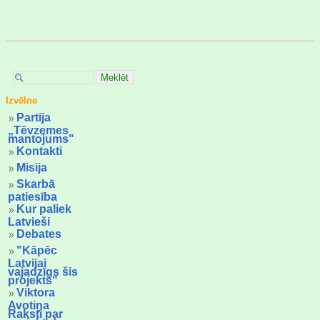
Izvēlne
Partija
„Tēvzemes
mantojums"
Kontakti
Misija
Skarbā
patiesība
Kur paliek
Latvieši
Debates
"Kāpēc
Latvijai
vajadzīgs šis
projekts"
Viktora
Avotiņa
Raksti par