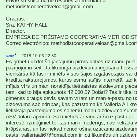
Envíe su solicitud de respuesta inmediata a:
methodistcooperativeloan@gmail.com
Gracias.
Sra. KATHY HALL
Director.
EMPRESA DE PRÉSTAMO COOPERATIVA METHODIST
Correo electrónico: methodistcooperativeloan@gmail.co
* -
2018-10-03 22:50
Keith
Es gribētu uzdot šo jautājumu pirms doties uz manu publ
paziņojumu šeit. Ja likumīga aizdevuma iegūšana tiešsaist
vienkārša kā tas ir minēts visos šajos izgatavotajos vai 
kredīta raksturojumos, kurus esmu lasījis internetā, tad
mīļais vīrs un mani noraidīja tiešsaistes aizdevums piec
tam, kad to bija apkaunots 42 000 $? Dolāri? Tas ir tikai t
ģimenes draugs devis savam vīram un man e-pastu no u
aizdevuma sabiedrības, kas pazīstama kā Valleria Ali kre
lieliskajā pārsteigumā es saņēmu manu aizdevuma sum
ASV dolāru apmērā. Sazinieties ar viņu ar šo e-pastu arī t
interesē, izmēģiniet to, tas man ir noderīgs, nav nekāda 
krāpšanas, un tas nekad nenodrošina uzticamu aizdevum
pasts: valleriaali67@gmail.com ir ļoti likumīgs un uztica