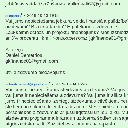
jebkādas veida izkrāpšanas: valleriaali67@gmail.com
* -
2018-10-13 19:53
demetrios
Vai jums nepieciešama jebkura veida finansiāla palīdzīb
aizdevumi? Biznesa kredīti? Hipotekārie aizdevumi?
Lauksaimniecības un projektu finansējums? Mēs izsnied
ar 3% procentu likmi! Kontaktpersona: (gkfinance01@gm
Ar cieņu
Daniel Demetrios
gkfinance01@gmail.com
3% aizdevuma piedāvājums
* -
2019-01-04 15:47
richardcosmos5@gmail.com
Vai jums ir nepieciešams steidzams aizdevums? Vai jūs 
vai jums ir nepieciešams aizdevums? Vai jums ir slikts kr
jums ir nepieciešams izsniegt aizdevumus cilvēkiem, ner
sliktiem un sliktiem kredīta rādītājiem. Mēs sniedzam ga
personiskos aizdevumus ar jūsu ilgstošu un īsu laiku. M
aizdevumu programma ir ātra un uzticama šodien un saņe
atgriezenisko saiti. Sazinieties ar mums pa e-pastu: