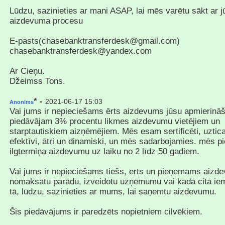
Lūdzu, sazinieties ar mani ASAP, lai mēs varētu sākt ar j
aizdevuma procesu
E-pasts(chasebanktransferdesk@gmail.com)
chasebanktransferdesk@yandex.com
Ar Cieņu.
Džeimss Tons.
* -
2021-06-17 15:03
Anonīms
Vai jums ir nepieciešams ērts aizdevums jūsu apmierinā
piedāvājam 3% procentu likmes aizdevumu vietējiem un
starptautiskiem aizņēmējiem. Mēs esam sertificēti, uztic
efektīvi, ātri un dinamiski, un mēs sadarbojamies. mēs p
ilgtermiņa aizdevumu uz laiku no 2 līdz 50 gadiem.
Vai jums ir nepieciešams tiešs, ērts un pieņemams aizde
nomaksātu parādu, izveidotu uzņēmumu vai kāda cita iem
tā, lūdzu, sazinieties ar mums, lai saņemtu aizdevumu.
Šis piedāvājums ir paredzēts nopietniem cilvēkiem.