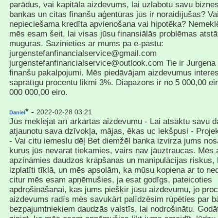
parādus, vai kapitāla aizdevums, lai uzlabotu savu bizne
bankas un citas finanšu aģentūras jūs ir noraidījušas? Vai
nepieciešama kredīta apvienošana vai hipotēka? Nemeklēji
mēs esam šeit, lai visas jūsu finansiālās problēmas atstā
muguras. Sazinieties ar mums pa e-pastu:
jurgenstefanfinancialservice@gmail.com
jurgenstefanfinancialservice@outlook.com Tie ir Jurgena
finanšu pakalpojumi. Mēs piedāvājam aizdevumus intere
saprātīgu procentu likmi 3%. Diapazons ir no 5 000,00 eir
000 000,00 eiro.
* -
2022-02-28 03:21
Daniel
Jūs meklējat arī ārkārtas aizdevumu - Lai atsāktu savu da
atjaunotu sava dzīvokļa, mājas, ēkas uc iekšpusi - Projekt
- Vai citu iemeslu dēļ Bet diemžēl banka izvirza jums no
kurus jūs nevarat tiekamies, vairs nav jāuztraucas. Mēs ar
apzināmies daudzos krāpšanas un manipulācijas riskus, k
izplatīti tīklā, un mēs apsolām, ka mūsu kopiena ar to ned
citur mēs esam apņēmušies, ja esat godīgs, pateicoties
apdrošināšanai, kas jums piešķir jūsu aizdevumu, jo proc
aizdevums radīs mēs savukārt palīdzēsim rūpēties par b
bezpajumtniekiem daudzās valstīs, lai nodrošinātu. Godā