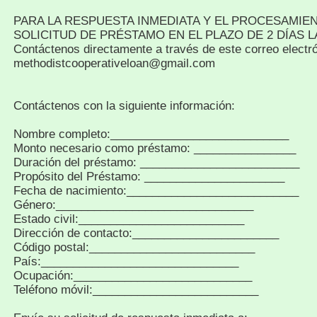
PARA LA RESPUESTA INMEDIATA Y EL PROCESAMIE
SOLICITUD DE PRÉSTAMO EN EL PLAZO DE 2 DÍAS 
Contáctenos directamente a través de este correo electró
methodistcooperativeloan@gmail.com
Contáctenos con la siguiente información:
Nombre completo:____________________________
Monto necesario como préstamo: ________________
Duración del préstamo: _________________________
Propósito del Préstamo: ______________________
Fecha de nacimiento:___________________________
Género:_______________________________
Estado civil:__________________________
Dirección de contacto:_______________________
Código postal:__________________________
País:_______________________________
Ocupación:____________________________
Teléfono móvil:__________________________