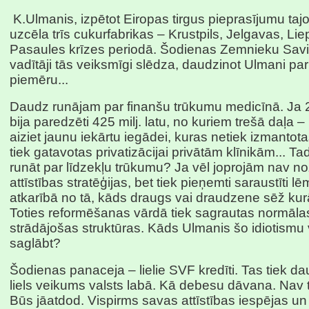
K.Ulmanis, izpētot Eiropas tirgus pieprasījumu tajo
uzcēla trīs cukurfabrikas – Krustpils, Jelgavas, Lie
Pasaules krīzes periodā. Šodienas Zemnieku Sav
vadītāji tās veiksmīgi slēdza, daudzinot Ulmani pa
piemēru...
Daudz runājam par finanšu trūkumu medicīnā. Ja
bija paredzēti 425 milj. latu, no kuriem trešā daļa – 
aiziet jaunu iekārtu iegādei, kuras netiek izmantota
tiek gatavotas privatizācijai privātām klīnikām... Ta
runāt par līdzekļu trūkumu? Ja vēl joprojām nav n
attīstības stratēģijas, bet tiek pieņemti saraustīti l
atkarībā no tā, kāds draugs vai draudzene sēž kurā
Toties reformēšanas vārdā tiek sagrautas normāla
strādājošas struktūras. Kāds Ulmanis šo idiotismu
saglābt?
Šodienas panaceja – lielie SVF kredīti. Tas tiek d
liels veikums valsts labā. Kā debesu dāvana. Nav 
Būs jāatdod. Vispirms savas attīstības iespējas un