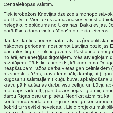
Centrāleiropas valstīm.
Tiek ierobežots Krievijas dzelzceļa monopolstāvokl
pret Latviju. Vienlaikus samazināsies viesstrādniek
nelegālo, pieplūdums no Ukrainas, Baltkrievijas. Jo 
parādīsies darba vietas šī paša projekta ietvaros.
Jau tas, ka tiek nodrošināta Latvijas ģeopolitiskā 
nākotnes periodam, nostiprinot Latvijas pozīcijas 
pasaules tirgū, ir liels ieguvums. Pastiprinot ener
no ārējiem enerģijas tirgotājiem, mēs atvieglojam 
ražotājiem. Tāds liels projekts, kā kuģojama Daug
neapšaubāmi ražos darba vietas gan celtniekiem (
aizsprosti, slūžas, kravu termināli, dambji, utt), gan
kuģošanu saistītajiem ( kuģu būve, apkalpošana u
kravu pārkraušanas darbi, visu celtņu un būvju a
metalapstrāde utt), gan dos iespējas ilgtermiņā nod
darbu Rīgas ostu un pilsētu. Nedrīkst aizmirst, ka
konteinerpārvadājumu tirgū ir spēcīga konkurence. 
šobrīd tur sevišķi neveicas... Lielo projektu multipli
jau uzsākšanas stadijā pievilks darba vietas paša 