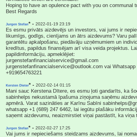
Hoping to have an opulence pact with you on communal tr
Best Regards
* -
2022-01-19 23:19
Jurgen Stefan
Es esmu privāts aizdevējs un investors, vai jums ir nep
likumīgs, godīgs, cienījams un ātrs aizdevums? Varu pal
garantētu apkalpošanu, piedāvāju uzņēmumiem un indivi
kredītus, papildus finansējam arī visa veida projektus. La
papildinformāciju, apmeklējiet:
jurgenstefanfinancialservice@gmail.com
jurgenstefanfinancialservice@outlook.com vai Whatsapp
+919654763221
* -
2022-02-14 01:15
Kersten Dieter
Mani sauc Kerstena Dītere, es esmu ļoti gandarīts, ka šo
sabinhelps nekustamā īpašuma ziņojuma saņēmu aizdev
apmērā. Varat sazināties ar Karīnu Sabīni sabinhelps@g
whatsapp +1 (689) 247 6462, lai iegūtu plašāku informācij
saņemt aizdevumu, neaizmirstiet viņai pastāstīt, ka viņa t
* -
2022-02-27 17:25
Jurgen Stefan
Vai jums ir nepieciešams steidzams aizdevums, lai nom