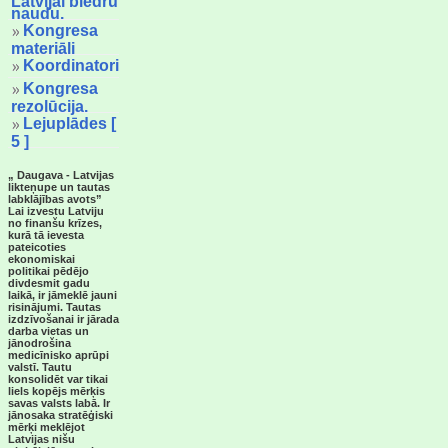
naudu.
Kongresa
materiāli
Koordinatori
Kongresa
rezolūcija.
Lejuplādes [
5 ]
„ Daugava - Latvijas
likteņupe un tautas
labklājības avots”
Lai izvestu Latviju
no finanšu krīzes,
kurā tā ievesta
pateicoties
ekonomiskai
politikai pēdējo
divdesmit gadu
laikā, ir jāmeklē jauni
risinājumi. Tautas
izdzīvošanai ir jārada
darba vietas un
jānodrošina
medicīnisko aprūpi
valstī. Tautu
konsolidēt var tikai
liels kopējs mērķis
savas valsts labā. Ir
jānosaka stratēģiski
mērķi meklējot
Latvijas nišu