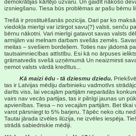
demokrātijas kārtējo uzvaru. Un gaidīt nākošo dev
izsniegšanu. Tiesa būs problēmas ar pašu bērnu li
Trešā ir prostituēšanās pozicija. Dari par ko maksā
viedokļa mierīgi var iztirgot savu(?) valsti, senču p
bērnu nākotni. Vari mierīgi gatavot savas valsts d
armijām vai melnam darbam svešās zemēs. Savas
meitas – svešiem bordeļiem. Toties nav jādomā par
tautsaimniecības attīstību. Esi kā no ārpuses ielikt
grāmatvedis svešā uzņēmumā Un neaizmirsti sav
ņemot valsts vārdā kredītus...
Kā maizi ēdu - tā dziesmu dziedu.
Priekšvē
tas ir Latvijas mēdiju darbinieku vadmotīvs strādājo
darīts viss, lai vecajām partijām neparādās konkure
vairs nav vecās partijas, tas ir pilnīgi jaunas un pū
apvienības. Tiesa – no vecajām partijām. Bet tikai 
varot pārsniegt to 5% barjeru. Tāpēc neko citu nedrī
Tautai jārada izvēles ilūzija, ne izvēles iespēja. Tie
strādā sabiedriskie mēdiji.