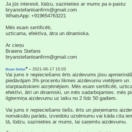
Ja jūs interesē, lūdzu, sazinieties ar mums pa e-pastu:
bryanstefanloanfirm@gmail.com
WhatsApp: +919654763221
Mēs esam sertificēti,
uzticama, efektīva, ātra un dinamiska.
Ar cieņu
Braiens Stefans
bryanstefanloanfirm@gmail.com
* -
2021-06-17 15:03
Bryan Stefan
Vai jums ir nepieciešams ērts aizdevums jūsu apmierinā
piedāvājam 3% procentu likmes aizdevumu vietējiem un
starptautiskiem aizņēmējiem. Mēs esam sertificēti, uztic
efektīvi, ātri un dinamiski, un mēs sadarbojamies. mēs p
ilgtermiņa aizdevumu uz laiku no 2 līdz 50 gadiem.
Vai jums ir nepieciešams tiešs, ērts un pieņemams aizde
nomaksātu parādu, izveidotu uzņēmumu vai kāda cita iem
tā, lūdzu, sazinieties ar mums, lai saņemtu aizdevumu.