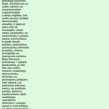
globālajā pasaules
tirgū. Aizņēmumi no
citām valstīm un
starptautiskām
organizācijām
Latviju neglābs, bet
vedīs aizvien dziļākā
ekonomiskā
atkarībā. Ir jāatrod
sava niša lai
nosargātu savas
valsts neatkarību un
nodrošinātu Latvijas
tautas izdzīvošanu.
Ir pārāk daudz
dažādu spekulatīvu
paziņojumu tehniska
projekta „Ūdens
enerģētika un
transporta sistēma
Rīga-Hersona-
Astrahaņa ” sakarā.
Spekulatīvi, jo līdz
šim nav veikts
neviens neatkarīgs
ekonomisks,
tehnisks un
ekoloģisks pētījums
šajā sakarā. Lai
pieņemtu lēmumu
valsts, ne politisku
partiju, līmenī ir
nepieciešams šāds
neatkarīgu
speciālistu
slēdziens. Latvijas
tautai ir visai bēdīga
un dārgi izmaksājusi