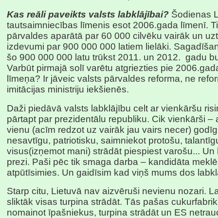
Kas reāli paveikts valsts labklājībai?
Šodienas L
tautsaimniecības līmenis esot 2006.gada līmenī. Ti
pārvaldes aparātā par 60 000 cilvēku vairāk un u
izdevumi par 900 000 000 latiem lielāki. Sagadīšan
šo 900 000 000 latu trūkst 2011. un 2012.
gadu b
Varbūt pirmajā solī varētu atgriezties pie 2006.ga
līmeņa? Ir jāveic valsts pārvaldes reforma, ne refo
imitācijas ministriju iekšienēs.
Daži piedāvā valsts labklājību celt ar vienkāršu ri
pārtapt par prezidentālu republiku. Cik vienkārši – 
vienu (acīm redzot uz vairāk jau vairs necer) godīg
nesavtīgu, patriotisku, saimniekot protošu, talantīg
visus(izņemot mani) strādāt piespiest varošu... Un 
prezi. Paši pēc tik smaga darba – kandidāta mekl
atpūtīsimies. Un gaidīsim kad viņš mums dos labklā
Starp citu, Lietuvā nav aizvēruši nevienu nozari. L
sliktāk visas turpina strādāt. Tās pašas cukurfabrik
nomainot īpašniekus, turpina strādāt un ES netrau