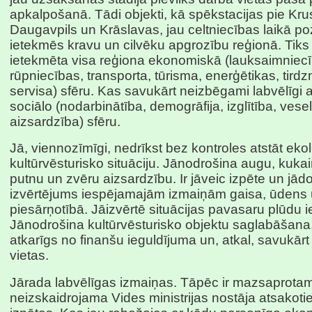
apkalpošanā. Tādi objekti, kā spēkstacijas pie Krus
Daugavpils un Krāslavas, jau celtniecības laikā poz
ietekmēs kravu un cilvēku apgrozību reģionā. Tiks 
ietekmēta visa reģiona ekonomiskā (lauksaimniecī
rūpniecības, transporta, tūrisma, enerģētikas, tirdz
servisa) sfēru. Kas savukārt neizbēgami labvēlīgi at
sociālo (nodarbinātība, demogrāfija, izglītība, vese
aizsardzība) sfēru.
Jā, viennozīmīgi, nedrīkst bez kontroles atstāt eko
kultūrvēsturisko situāciju. Jānodrošina augu, kukaiņ
putnu un zvēru aizsardzību. Ir jāveic izpēte un jād
izvērtējums iespējamajām izmaiņām gaisa, ūdens
piesārņotībā. Jāizvērtē situācijas pavasaru plūdu 
Jānodrošina kultūrvēsturisko objektu saglabāšana.
atkarīgs no finanšu ieguldījuma un, atkal, savukār
vietas.
Jārada labvēlīgas izmaiņas. Tāpēc ir mazsaprota
neizskaidrojama Vides ministrijas nostāja atsakoti