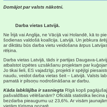
Domājot par valsts nākotni.
Darba vietas Latvijā.
Ne Īrijā vai Anglija, ne Vācijā vai Holandē, kā to p
šodienas valdošā koalīcija. Latvijā. Un jebkura ārēj
ar diktātu būs darba vietu veidošana ārpus Latvijas
rēķina.
Darba vietas Latvijā, tāds ir partijas Daugava-Latvi
atbalstot izpētes uzsākšanu projektam par kuģoj
Jo tikai lieli, ES vajadzīgi, projekti ir spējīgi piesais
naudu, veidot darba vietas šeit – Latvijā. Valsts lab
pamatā ir pilsoņu nodrošināšana ar darbu.
Kāda labklājība ir sasniegta
Rīgā kopš pagājuša
pašvaldības vēlēšanām? Oficiālā statistika liecina 
bezdarba pieaugumu uz 23,6%. Ar visām jaunajā
vietām tūrisma nozarē.