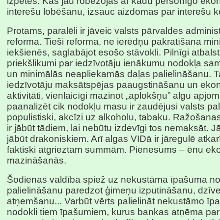
izpētes. Kas jau robežojas ar kādu personīgo ek
interešu lobēšanu, izsauc aizdomas par interešu kon
Protams, paralēli ir jāveic valsts pārvaldes adminis
reforma. Tieši reforma, ne ierēdņu pakratīšana mini
iekšienēs, saglabājot esošo stāvokli. Pilnīgi atbalst
priekšlikumi par iedzīvotāju ienākumu nodokļa s
un minimālās neapliekamās daļas palielināšanu. T
iedzīvotāju maksātspējas paaugstināšanu un eko
aktivitāti, vienlaicīgi mazinot „aplokšņu” algu apjomu
paanalizēt cik nodokļu masu ir zaudējusi valsts pali
populistiski, akcīzi uz alkoholu, tabaku. Ražošan
ir jābūt tādiem, lai nebūtu izdevīgi tos nemaksāt. 
jābūt drakoniskiem. Arī algas VIDā ir jāregulē atkarī
faktiski atgrieztam summām. Pienesums – ēnu e
mazināšanās.
Šodienas valdība spiež uz nekustāma īpašuma n
palielināšanu paredzot ģimeņu izputināšanu, dzīve
atņemšanu... Varbūt vērts palielināt nekustāmo ī
nodokli tiem īpašumiem, kurus bankas atņēma par