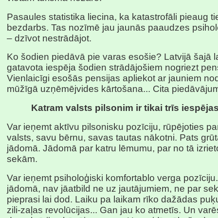
Pasaules statistika liecina, ka katastrofāli pieaug t
bezdarbs. Tas nozīmē jau jaunās paaudzes psihol
– dzīvot nestrādājot.
Ko šodien piedāvā pie varas esošie? Latvijā šajā la
gatavota iespēja šodien strādājošiem nogriezt pens
Vienlaicīgi esošās pensijas apliekot ar jauniem no
mūžīgā uzņēmējvides kārtošana... Cita piedāvāju
Katram valsts pilsonim ir tikai trīs iespējas
Var ieņemt aktīvu pilsonisku pozīciju, rūpējoties p
valsts, savu bērnu, savas tautas nākotni. Pats grū
jādomā. Jādomā par katru lēmumu, par no tā izrie
sekām.
Var ieņemt psiholoģiski komfortablo verga pozīciju
jādomā, nav jāatbild ne uz jautājumiem, ne par sek
pieprasi lai dod. Laiku pa laikam rīko dažādas puķu
zili-zaļas revolūcijas... Gan jau ko atmetīs. Un varē