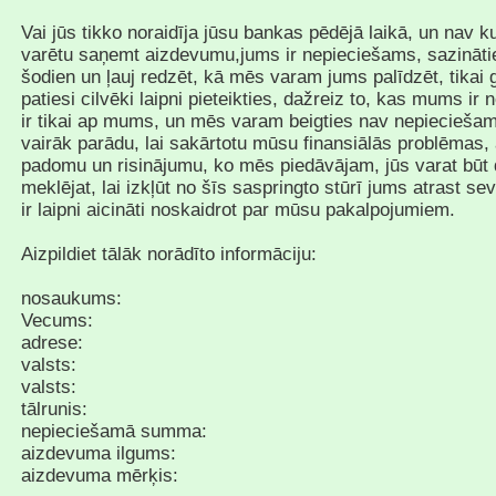
Vai jūs tikko noraidīja jūsu bankas pēdējā laikā, un nav ku
varētu saņemt aizdevumu,jums ir nepieciešams, sazināt
šodien un ļauj redzēt, kā mēs varam jums palīdzēt, tikai 
patiesi cilvēki laipni pieteikties, dažreiz to, kas mums ir
ir tikai ap mums, un mēs varam beigties nav nepieciešam
vairāk parādu, lai sakārtotu mūsu finansiālās problēmas, 
padomu un risinājumu, ko mēs piedāvājam, jūs varat būt 
meklējat, lai izkļūt no šīs saspringto stūrī jums atrast sev
ir laipni aicināti noskaidrot par mūsu pakalpojumiem.
Aizpildiet tālāk norādīto informāciju:
nosaukums:
Vecums:
adrese:
valsts:
valsts:
tālrunis:
nepieciešamā summa:
aizdevuma ilgums:
aizdevuma mērķis: