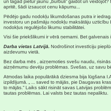
un tagad pietur jaunu „burbuli” gaidot un veidojot? 
apritē, šādi izsaucot cenu kāpumu...
Pēdējo gadu nodokļu likumdošanas putra ir iedragā
investoru un pašmāju nodokļu maksātāju uzticību L
nodokļus regulējošo likumu stabilitātei.
Visi šie priekšlikumi ir vērā ņemami. Bet galvenais i
Darba vietas Latvijā.
Nodrošinot investīciju piep
aizdevumu vietā.
Bez darba mēs , aizņemoties svešu naudu, risinā
aizņēmumu devēju problēmas. Svešas, uz savu bē
Atmodas laika populārākā dziesma bija lūgšana I.
izpildījumā. „ ... saved to mājās, pie Daugavas kra
to mājās.” Laiks sākt risināt savas Latvijas probl
tautas problēmas. Lai valsts bez tautas nepaliktu.