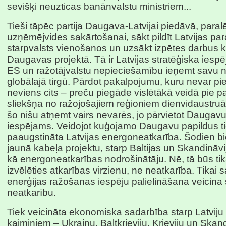
sevišķi neuzticas banānvalstu ministriem...
Tieši tāpēc partija Daugava-Latvijai piedāvā, paralē
uzņēmējvides sakārtošanai, sākt pildīt Latvijas par
starpvalsts vienošanos un uzsākt izpētes darbus
Daugavas projektā. Tā ir Latvijas stratēģiska iespē
ES un ražotājvalstu nepieciešamību ieņemt savu n
globālajā tirgū. Pārdot pakalpojumu, kuru nevar pi
neviens cits – preču piegāde vislētākā veidā pie 
sliekšņa no ražojošajiem reģioniem dienvidaustruāzi
šo nišu atņemt vairs nevarēs, jo pārvietot Daugav
iespējams. Veidojot kuģojamo Daugavu papildus t
paaugstināta Latvijas energoneatkarība. Šodien bi
jaunā kabeļa projektu, starp Baltijas un Skandināvi
kā energoneatkarības nodrošinātāju. Nē, tā būs tik
izvēlēties atkarības virzienu, ne neatkarība. Tikai 
enerģijas ražošanas iespēju palielināšana veicina
neatkarību.
Tiek veicināta ekonomiska sadarbība starp Latviju
kaimiņiem – Ukrainu, Baltkrieviju, Krieviju un Skan