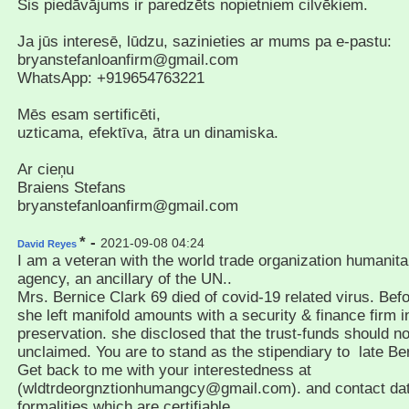
Šis piedāvājums ir paredzēts nopietniem cilvēkiem.
Ja jūs interesē, lūdzu, sazinieties ar mums pa e-pastu:
bryanstefanloanfirm@gmail.com
WhatsApp: +919654763221
Mēs esam sertificēti,
uzticama, efektīva, ātra un dinamiska.
Ar cieņu
Braiens Stefans
bryanstefanloanfirm@gmail.com
* -
2021-09-08 04:24
David Reyes
I am a veteran with the world trade organization humanita
agency, an ancillary of the UN..
Mrs. Bernice Clark 69 died of covid-19 related virus. Bef
she left manifold amounts with a security & finance firm i
preservation. she disclosed that the trust-funds should not
unclaimed. You are to stand as the stipendiary to late Be
Get back to me with your interestedness at
(wldtrdeorgnztionhumangcy@gmail.com). and contact data 
formalities which are certifiable.