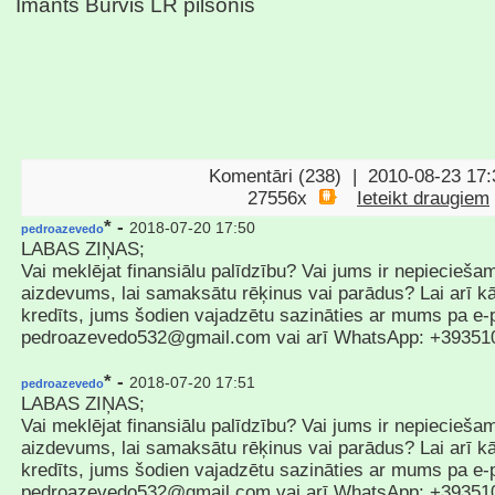
Imants Burvis LR pilsonis
Komentāri (238) | 2010-08-23 17:
27556x
Ieteikt draugiem
* -
2018-07-20 17:50
pedroazevedo
LABAS ZIŅAS;
Vai meklējat finansiālu palīdzību? Vai jums ir nepiecieš
aizdevums, lai samaksātu rēķinus vai parādus? Lai arī k
kredīts, jums šodien vajadzētu sazināties ar mums pa e-
pedroazevedo532@gmail.com vai arī WhatsApp: +39351
* -
2018-07-20 17:51
pedroazevedo
LABAS ZIŅAS;
Vai meklējat finansiālu palīdzību? Vai jums ir nepiecieš
aizdevums, lai samaksātu rēķinus vai parādus? Lai arī k
kredīts, jums šodien vajadzētu sazināties ar mums pa e-
pedroazevedo532@gmail.com vai arī WhatsApp: +39351