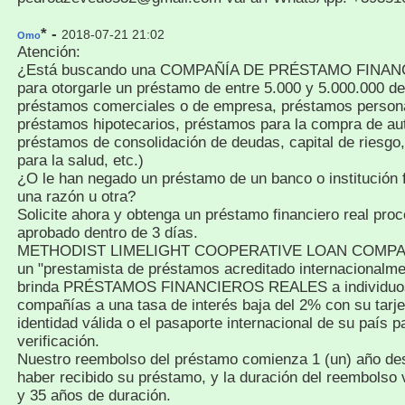
* -
2018-07-21 21:02
Omo
Atención:
¿Está buscando una COMPAÑÍA DE PRÉSTAMO FINA
para otorgarle un préstamo de entre 5.000 y 5.000.000 de
préstamos comerciales o de empresa, préstamos person
préstamos hipotecarios, préstamos para la compra de au
préstamos de consolidación de deudas, capital de riesgo
para la salud, etc.)
¿O le han negado un préstamo de un banco o institución f
una razón u otra?
Solicite ahora y obtenga un préstamo financiero real pro
aprobado dentro de 3 días.
METHODIST LIMELIGHT COOPERATIVE LOAN COMPA
un "prestamista de préstamos acreditado internacionalme
brinda PRÉSTAMOS FINANCIEROS REALES a individuo
compañías a una tasa de interés baja del 2% con su tarje
identidad válida o el pasaporte internacional de su país p
verificación.
Nuestro reembolso del préstamo comienza 1 (un) año de
haber recibido su préstamo, y la duración del reembolso 
y 35 años de duración.