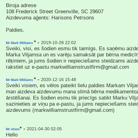
Biroja adrese
108 Frederick Street Greenville, SC 29607
Aizdevuma aģents: Harisons Petrsons
Paldies.
* -
2019-10-28 22:02
Mr Mark Williams
Sveiki, visi, es šodien esmu tik laimīgs. Es saņēmu aiz
Marka Viljamsa un es varēju samaksāt par bērna medicī
rēķiniem, ja jums šodien ir nepieciešams steidzams aizd
rakstiet uz e-pastu markwilliamstrustfirm@gmail.com
* -
2020-12-16 15:48
Mr Mark Williams
Sveiki visiem, es vēlos pateikt lielu paldies Markam Vil
man aizdeva aizdevumu mana slimā bērna medikamento
ārstēšanai. Es šodien esmu tik priecīgs satikt Marku Vil
sazinieties ar viņu pa e-pastu, ja jums nepieciešams ste
aizdevums (markwilliamstrustfirm@gmail.com)
* -
2021-04-30 02:05
Mr shwn
Hello