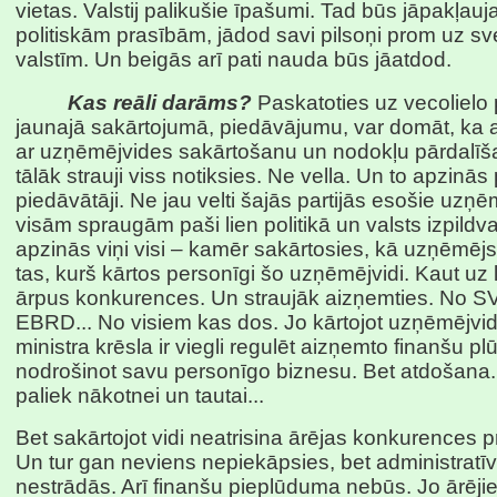
vietas. Valstij palikušie īpašumi. Tad būs jāpakļau
politiskām prasībām, jādod savi pilsoņi prom uz s
valstīm. Un beigās arī pati nauda būs jāatdod.
Kas reāli darāms?
Paskatoties uz vecolielo p
jaunajā sakārtojumā, piedāvājumu, var domāt, ka at
ar uzņēmējvides sakārtošanu un nodokļu pārdalīš
tālāk strauji viss notiksies. Ne vella. Un to apzinās
piedāvātāji. Ne jau velti šajās partijās esošie uzņē
visām spraugām paši lien politikā un valsts izpildva
apzinās viņi visi – kamēr sakārtosies, kā uzņēmēj
tas, kurš kārtos personīgi šo uzņēmējvidi. Kaut uz l
ārpus konkurences. Un straujāk aizņemties. No S
EBRD... No visiem kas dos. Jo kārtojot uzņēmējvid
ministra krēsla ir viegli regulēt aizņemto finanšu p
nodrošinot savu personīgo biznesu. Bet atdošana.. 
paliek nākotnei un tautai...
Bet sakārtojot vidi neatrisina ārējas konkurences 
Un tur gan neviens nepiekāpsies, bet administrat
nestrādās. Arī finanšu pieplūduma nebūs. Jo ārējie