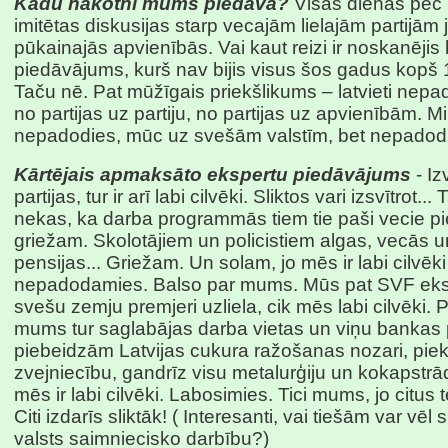
Kādu nākotni mums piedāvā?
Visas dienas pēc k
imitētas diskusijas starp vecajām lielajām partijām
pūkainajās apvienībās. Vai kaut reizi ir noskanējis
piedāvājums, kurš nav bijis visus šos gadus kopš
Taču nē. Pat mūžīgais priekšlikums – latvieti nepa
no partijas uz partiju, no partijas uz apvienībām. Mi
nepadodies, mūc uz svešām valstīm, bet nepadodi
Kārtējais apmaksāto ekspertu piedāvājums
- Iz
partijas, tur ir arī labi cilvēki. Sliktos vari izsvītrot...
nekas, ka darba programmās tiem tie paši vecie p
griežam. Skolotājiem un policistiem algas, vecās 
pensijas... Griežam. Un solam, jo mēs ir labi cilvēk
nepadodamies. Balso par mums. Mūs pat SVF eks
svešu zemju premjeri uzliela, cik mēs labi cilvēki. 
mums tur saglabājas darba vietas un viņu bankas 
piebeidzām Latvijas cukura ražošanas nozari, pie
zvejniecību, gandrīz visu metalurģiju un kokapstrādi.
mēs ir labi cilvēki. Labosimies. Tici mums, jo citus t
Citi izdarīs sliktāk! ( Interesanti, vai tiešām var vēl s
valsts saimniecisko darbību?)