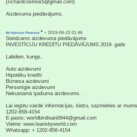
(richardcosmos5@gmail.com)
Aizdevuma piedāvājums.
* -
2019-08-22 01:46
Mr Harrison Peterson
Steidzams aizdevuma piedāvājums
INVESTĪCIJU KREDĪTU PIEDĀVĀJUMS 2019. gads
Labdien, kungs,
Auto aizdevumi
Hipotēku kredīti
Biznesa aizdevumi
Personīgie aizdevumi
Nekustamā īpašuma aizdevums.
Lai iegūtu vairāk informācijas, lūdzu, sazinieties ar mums
1202-858-4154
E-pasts: worldbirdloan0944@gmail.com
Vietne: www.loansbyworld.com
Whatsapp: + 1202-858-4154