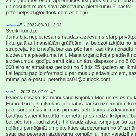
ziniet, ka mēs esam apņēmušies likt jums smaidīt, lūdzu, 
un nosūtiet mums savu aizdevuma pieteikumu E-pasts:
peterhelps01@outlook.com Ar cieņu...
* -
2022-03-01 13:03
peterson
Sveiki kundze
Jums bija nepieciešams naudas aizdevums starp privātpe
tiktu galā ar finansiālām grūtībām, lai beidzot izkļūtu no f
strupceļa, ko izraisīja bankas pēc tam, kad tika noraidīti
aizdevuma pieteikuma faili. Mana organizācija piedāvā n
aizdevumus, godīgu sertifikātu un ātru diapazonu no 5 00
000 eiro ar atmaksas periodu no 5 līdz 25 gadiem ar likm
Lai iegūtu papildinformāciju par mūsu piedāvājumiem, saz
mums pa e-pastu: peterhelps01@outlook.com
* -
2022-03-07 01:47
anita
Ikviens nosaka, ka mani sauc Kojonka Moe un es esmu la
Esmu dzirdējis cilvēkus liecinātus par šo uzņēmumu, ko 
peterson, un šis ir mans pirmais pieteikums aizdevumam 
baidījos saņemt kredītu internetā, jo es redzu krāpniecību
bet pēc tam, kad izlasīju tik daudz atsauksmju par šo u
nolēmu pamēģināt un pieteikties aizdevumam no šī uzņ
sauc par peterson aizdevumu kompāniju, man vajadzēja 