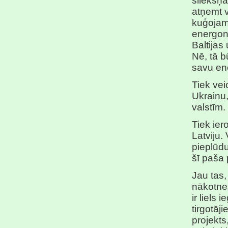
sliekšņa
atņemt v
kuģojam
energone
Baltijas
Nē, tā b
savu ene
Tiek vei
Ukrainu,
valstīm.
Tiek ier
Latviju.
pieplūdu
šī paša 
Jau tas,
nākotnes
ir liels
tirgotāj
projekt