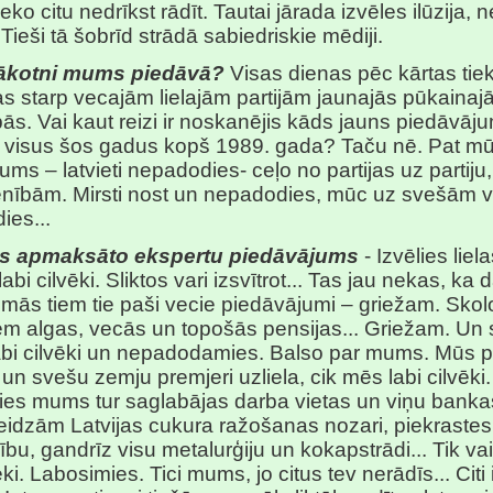
ko citu nedrīkst rādīt. Tautai jārada izvēles ilūzija, n
 Tieši tā šobrīd strādā sabiedriskie mēdiji.
ākotni mums piedāvā?
Visas dienas pēc kārtas tiek
as starp vecajām lielajām partijām jaunajās pūkainaj
ās. Vai kaut reizi ir noskanējis kāds jauns piedāvāj
is visus šos gadus kopš 1989. gada? Taču nē. Pat mū
kums – latvieti nepadodies- ceļo no partijas uz partiju,
enībām. Mirsti nost un nepadodies, mūc uz svešām va
ies...
is apmaksāto ekspertu piedāvājums
- Izvēlies liela
ī labi cilvēki. Sliktos vari izsvītrot... Tas jau nekas, ka
ās tiem tie paši vecie piedāvājumi – griežam. Skol
iem algas, vecās un topošās pensijas... Griežam. Un 
labi cilvēki un nepadodamies. Balso par mums. Mūs 
 un svešu zemju premjeri uzliela, cik mēs labi cilvēki.
ies mums tur saglabājas darba vietas un viņu bankas
eidzām Latvijas cukura ražošanas nozari, piekrastes
ību, gandrīz visu metalurģiju un kokapstrādi... Tik vai
ēki. Labosimies. Tici mums, jo citus tev nerādīs... Citi 