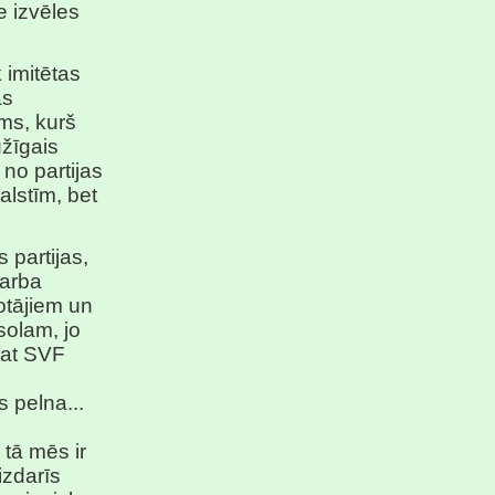
e izvēles
 imitētas
ās
ums, kurš
žīgais
 no partijas
lstīm, bet
s partijas,
 darba
otājiem un
solam, jo
pat SVF
 pelna...
 tā mēs ir
izdarīs