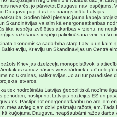
 no ražojošajiem reģioniem dienvidaustruāzijā. Latvij
airs nevarēs, jo pārvietot Daugavu nav iespējams. V
o Daugavu papildus tiek paaugstināta Latvijas
atkarība. Šodien bieži piesauc jaunā kabeļa projekt
 un Skandināvijas valstīm kā energoneatkarības nodr
ūs tikai iespēja izvēlēties atkarības virzienu, ne neatk
rģijas ražošanas iespēju palielināšana veicina šo n
cināta ekonomiska sadarbība starp Latviju un kaimi
 Baltkrieviju, Krieviju un Skandināvijas un Centrālei
obežots Krievijas dzelzceļa monopolstāvoklis attiecīb
 Vienlaikus samazināsies viesstrādnieku, arī nelegālo
ms no Ukrainas, Baltkrievijas. Jo arī tur parādīsies 
projekta ietvaros.
 ka tiek nodrošināta Latvijas ģeopolitiskā nozīme ilg
 periodam, nostiprinot Latvijas pozīcijas ES un pasa
 ieguvums. Pastiprinot energoneatkarību no ārējiem en
iem, mēs atvieglojam dzīvi pašmāju ražotājiem. Tāds l
s, kā kuģojama Daugava, neapšaubāmi ražos darba 