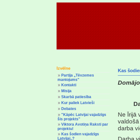
Izvēlne
Kas šodien
Partija „Tēvzemes
mantojums"
Domājot
Kontakti
Misija
Skarbā patiesība
Kur paliek Latvieši
Da
Debates
Ne Īrijā
"Kāpēc Latvijai vajadzīgs
šis projekts"
valdošā 
Viktora Avotiņa Raksti par
darba vi
projektu!
Kas šodien vajadzīgs
Darba vi
Latvijai..?