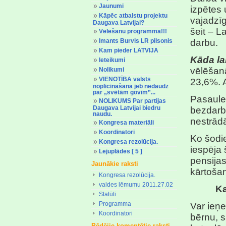
Jaunumi
izpētes 
Kāpēc atbalstu projektu
vajadzīg
Daugava Latvijai?
šeit – L
Vēlēšanu programma!!!
Imants Burvis LR pilsonis
darbu.
Kam pieder LATVIJA
Kāda la
Ieteikumi
vēlēšanā
Nolikumi
VIENOTĪBA valsts
23,6%. 
noplicināšanā jeb nedaudz
par „svētām govīm”...
Pasaules
NOLIKUMS Par partijas
Daugava Latvijai biedru
bezdarb
naudu.
nestrādā
Kongresa materiāli
Koordinatori
Ko šodie
Kongresa rezolūcija.
iespēja 
Lejuplādes [ 5 ]
pensija
Jaunākie raksti
kārtošan
Kongresa rezolūcija.
valdes lēmumu 2011.27.02
Ka
Statūti
Programma
Var ieņe
Koordinatori
bērnu, 
Pēdējie komentētie raksti