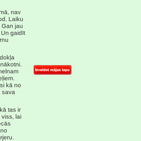
omā, nav
od. Laiku
. Gan jau
 Un gaidīt
rnu
edokļa
 nākotni.
 melnam
eļiem.
si kā no
i sava
ā tas ir
viss, lai
ecās
 no
rjeru.