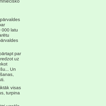
aimniecisko
 pārvaldes
par
 000 latu
arētu
pārvaldes
pārtapt par
 redzot uz
ekot
ošu... Un
ēšanas,
ti.
iktāk visas
s, turpina