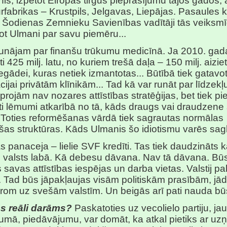
is, izpētot Eiropas tirgus pieprasījumu tajos gados, ā
urfabrikas – Krustpils, Jelgavas, Liepājas. Pasaules 
 Šodienas Zemnieku Savienības vadītāji tās veiksmī
ot Ulmani par savu piemēru...
unājam par finanšu trūkumu medicīnā. Ja 2010. gad
i 425 milj. latu, no kuriem trešā daļa – 150 milj. aizie
iegādei, kuras netiek izmantotas... Būtībā tiek gatavo
ācijai privātām klīnikām... Tad kā var runāt par līdzek
oprojām nav nozares attīstības stratēģijas, bet tiek pi
ti lēmumi atkarībā no tā, kāds draugs vai draudzene
. Toties reformēšanas vārdā tiek sagrautas normālas
šas struktūras. Kāds Ulmanis šo idiotismu varēs sag
 panaceja – lielie SVF kredīti. Tas tiek daudzināts kā
 valsts labā. Kā debesu dāvana. Nav tā dāvana. Būs
 savas attīstības iespējas un darba vietas. Valstij pa
 Tad būs jāpakļaujas visām politiskām prasībām, jā
prom uz svešām valstīm. Un beigās arī pati nauda bū
s reāli darāms?
Paskatoties uz vecolielo partiju, ja
umā, piedāvājumu, var domāt, ka atkal pietiks ar u