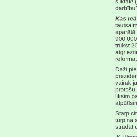
sliktāk!
darbību
Kas reāl
tautsaim
aparātā 
900 000 
trūkst 2
atgriezt
reforma,
Daži pie
preziden
vairāk j
protošu,
liksim p
atpūtīsi
Starp ci
turpina 
strādāt 