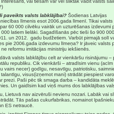
 ( Interesanti, vai tiešām var vēl sliktāk vadīt valsts s
?)
i paveikts valsts labklājībai?
Šodienas Latvijas
niecības līmenis esot 2006.gada līmenī. Tikai valsts
par 60 000 cilvēku vairāk un uzturēšanas izdevumi 
000 latiem lielāki. Sagadīšanās pēc tieši šo 900 000
011. un 2012.
gadu budžetiem. Varbūt pirmajā solī v
ies pie 2006.gada izdevumu līmeņa? Ir jāveic valsts 
 ne reformu imitācijas ministriju iekšienēs.
dāvā valsts labklājību celt ar vienkāršu risinājumu – 
tālu republiku. Cik vienkārši – atradīsim vienu (acīm
au vairs necer) godīgu, nesavtīgu, patriotisku, saimni
 talantīgu, visus(izņemot mani) strādāt piespiest var
ar prezi. Paši pēc tik smaga darba – kandidāta mekl
mies. Un gaidīsim kad viņš mums dos labklājības vals
tu, Lietuvā nav aizvēruši nevienu nozari. Labāk vai sl
strādāt. Tās pašas cukurfabrikas, nomainot īpašnieku
un ES netraucē.