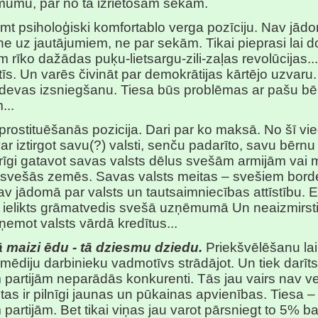
ēmumu, par no tā izrietošām sekām.
mt psiholoģiski komfortablo verga pozīciju. Nav jād
 ne uz jautājumiem, ne par sekām. Tikai pieprasi lai d
m rīko dažādas puķu-lietsargu-zili-zaļas revolūcijas..
īs. Un varēs čivināt par demokrātijas kārtējo uzvaru.
devas izsniegšanu. Tiesa būs problēmas ar pašu bē
...
 prostituēšanās pozicija. Dari par ko maksā. No šī vi
var iztirgot savu(?) valsti, senču padarīto, savu bērnu
erīgi gatavot savas valsts dēlus svešām armijām vai
svešās zemēs. Savas valsts meitas – svešiem bord
av jādomā par valsts un tautsaimniecības attīstību. E
 ielikts grāmatvedis svešā uzņēmumā Un neaizmirst
emot valsts vārdā kredītus...
 maizi ēdu - tā dziesmu dziedu.
Priekšvēlēšanu laik
 mēdiju darbinieku vadmotīvs strādājot. Un tiek darīts 
 partijām neparādās konkurenti. Tās jau vairs nav v
, tas ir pilnīgi jaunas un pūkainas apvienības. Tiesa –
partijām. Bet tikai viņas jau varot pārsniegt to 5% ba