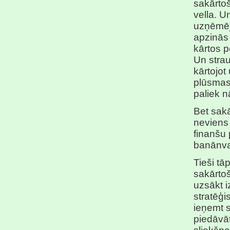
sakārtoš
vella. U
uzņēmēji
apzinās 
kārtos p
Un stra
kārtojot
plūsmas,
paliek n
Bet sakā
neviens 
finanšu 
banānval
Tieši tā
sakārtoš
uzsākt i
stratēģi
ieņemt s
piedāvāt