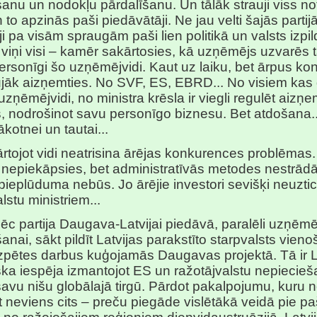
anu un nodokļu pārdalīšanu. Un tālāk strauji viss no
n to apzinās paši piedāvātāji. Ne jau velti šajās parti
 pa visām spraugām paši lien politikā un valsts izpil
viņi visi – kamēr sakārtosies, kā uzņēmējs uzvarēs t
ersonīgi šo uzņēmējvidi. Kaut uz laiku, bet ārpus k
ujāk aizņemties. No SVF, ES, EBRD... No visiem kas 
 uzņēmējvidi, no ministra krēsla ir viegli regulēt aizņ
 nodrošinot savu personīgo biznesu. Bet atdošana.. 
ākotnei un tautai...
rtojot vidi neatrisina ārējas konkurences problēmas.
nepiekāpsies, bet administratīvās metodes nestrādā
pieplūduma nebūs. Jo ārējie investori sevišķi neuzti
stu ministriem...
pēc partija Daugava-Latvijai piedāvā, paralēli uzņēm
anai, sākt pildīt Latvijas parakstīto starpvalsts vien
zpētes darbus kuģojamās Daugavas projektā. Tā ir L
ska iespēja izmantojot ES un ražotājvalstu nepiecie
avu nišu globālajā tirgū. Pārdot pakalpojumu, kuru 
 neviens cits – preču piegāde vislētākā veidā pie p