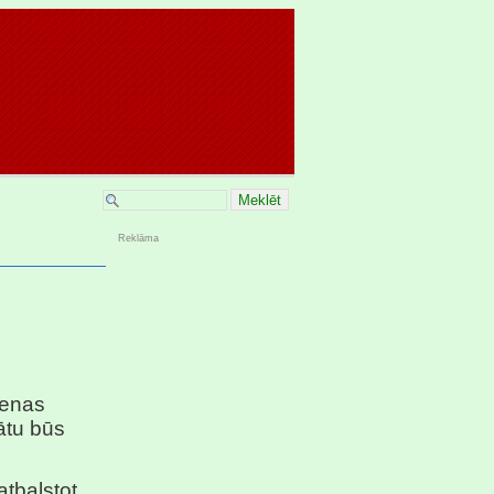
Reklāma
ienas
tātu būs
atbalstot