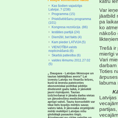
katru l
Kas šodien vajadzīgs
Var ieņe
Latvijai..? (238)
Programma (15)
jāatbild
Priekšvēlēšanu programma
pa laika
(101)
ko atmet
Kongresa rezolūcija. (86)
Iestāties partijā (24)
nākošo 
Diemžēl, bet fakts (4)
likteņiem
Kam pieder LATVIJA (5)
VIENOTĪBA valsts
Trešā ir
noplicināšanā (6)
mierīgi 
Skarbā patiesība (6)
Vari mi
valdes lēmumu 2011.27.02
(5)
darbam 
Toties n
„ Daugava - Latvijas likteņupe un
ārpuses
tautas labklājības avots” Lai
izvestu Latviju no finanšu krīzes,
labuma ņ
kurā tā ievesta pateicoties
ekonomiskai politikai pēdējo
divdesmit gadu laikā, ir jāmeklē
Kā
jauni risinājumi. Tautas
izdzīvošanai ir jārada darba vietas
Latvijas
un jānodrošina medicīnisko
aprūpi valstī. Tautu konsolidēt var
vecajām
tikai liels kopējs mērķis savas
valsts labā. Ir jānosaka stratēģiski
partijas
mērķi meklējot Latvijas nišu
vecajām 
globālajā pasaules tirgū.
Aizņēmumi no citām valstīm un