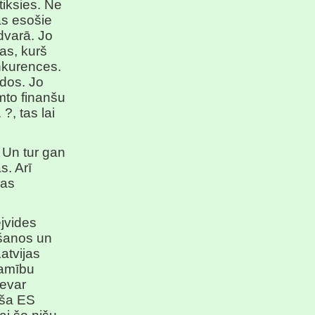
tiksies. Ne
jās esošie
dvarā. Jo
as, kurš
onkurences.
dos. Jo
emto finanšu
?, tas lai
 Un tur gan
s. Arī
cas
ējvides
ošanos un
atvijas
šamību
nevar
aša ES