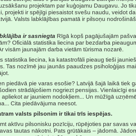
uzsākšanu projektam par kuģojamu Daugavu. Jo tikai 
i, projekti ir spējīgi piesaistot svešu naudu, veidot d
atvijā. Valsts labklājības pamatā ir pilsoņu nodrošinā
bklājība ir sasniegta
Rīgā kopš pagājušajām pašva
m? Oficiālā statistika liecina par bezdarba pieaug
Ar visām jaunajām darba vietām tūrisma nozarē.
 statistika liecina, ka katastrofāli pieaug tieši jaunie
s. Tas nozīmē jau jaunās paaudzes psiholoģijas mai
jot.
n piedāvā pie varas esošie? Latvijā šajā laikā tiek 
šodien strādājošiem nogriezt pensijas. Vienlaicīgi e
s apliekot ar jauniem nodokļiem... Un mūžīgā uzņēmē
a... Cita piedāvājuma neesot.
tram valsts pilsonim ir tikai trīs iespējas.
mt aktīvu pilsonisku pozīciju, rūpējoties par savas va
savas tautas nākotni. Pats grūtākais – jādomā. Jādo