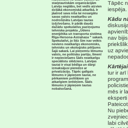
Tāpēc ne
starptautiskām organizācijām
Latviju neglābs, bet vedīs aizvien
iespēja.
dziļākā ekonomiskā atkarībā. Ir
jāatrod sava niša lai nosargātu
savas valsts neatkarību un
Kādu n
nodrošinātu Latvijas tautas
izdzīvošanu. Ir pārāk daudz
diskusij
dažādu spekulatīvu paziņojumu
tehniska projekta „Ūdens
apvienīb
enerģētika un transporta sistēma
nav bij
Rīga-Hersona-Astrahaņa ” sakarā.
Spekulatīvi, jo līdz šim nav veikts
priekšli
neviens neatkarīgs ekonomisks,
tehnisks un ekoloģisks pētījums
uz apvi
šajā sakarā. Lai pieņemtu lēmumu
valsts, ne politisku partiju, līmenī
nepadod
ir nepieciešams šāds neatkarīgu
speciālistu slēdziens. Latvijas
tautai ir visai bēdīga un dārgi
Kārtēja
izmaksājusi pieredze ar
privatizāciju. Tāpēc galīgais
tur ir ar
lēmums ir jāpieņem tautai, ne
programm
pērkamiem politiķiem un
atkarīgiem ierēdņiem. Šāds
policist
lēmums ir jāpieņem tautas
nobalsošanā.
mēs ir 
eksperti
Pateicot
Nu pieb
zvejniec
labi cilv