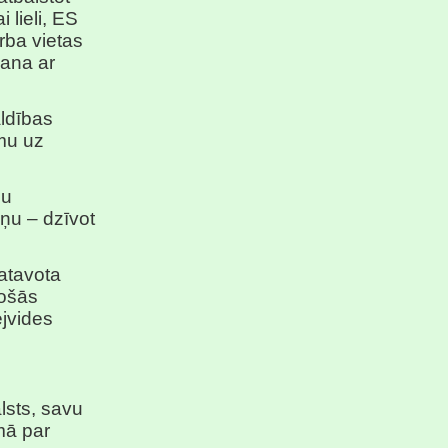
lieli, ES
arba vietas
šana ar
ldības
umu uz
šu
ņu – dzīvot
gatavota
sošās
jvides
lsts, savu
mā par