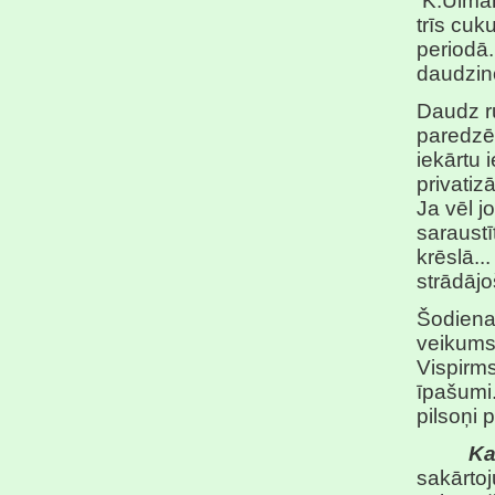
K.Ulman
trīs cuk
periodā.
daudzin
Daudz r
paredzēt
iekārtu 
privatiz
Ja vēl j
saraustī
krēslā..
strādājo
Šodienas
veikums
Vispirms
īpašumi.
pilsoņi 
Ka
sakārtoj