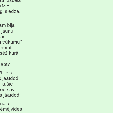
tri uzcēla
krīzes
gi slēdza,
am bija
t jaunu
tas
ļu trūkumu?
eņemti
 sēž kurā
lābt?
 liels
 jāatdod.
likušie
dod savi
s jāatdod.
unajā
zņēmējvides