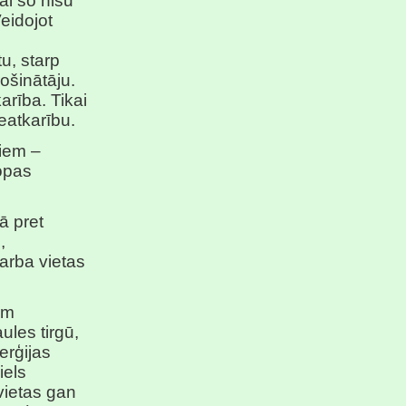
ai šo nišu
eidojot
u, starp
ošinātāju.
arība. Tikai
eatkarību.
ņiem –
ropas
ā pret
,
darba vietas
am
ules tirgū,
erģijas
iels
vietas gan