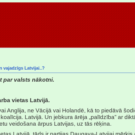
 vajadzīgs Latvijai..?
 par valsts nākotni.
rba vietas Latvijā.
 vai Anglija, ne Vācijā vai Holandē, kā to piedāvā šod
koalīcija. Latvijā. Un jebkura ārēja „palīdzība” ar dik
etu veidošana ārpus Latvijas, uz tās rēķina.
etas Latvijā, tāds ir partijas Daugava-Latvijai mērķis 